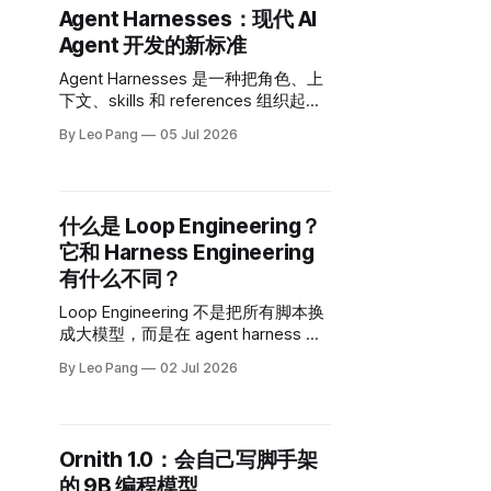
Agent Harnesses：现代 AI
Agent 开发的新标准
Agent Harnesses 是一种把角色、上
下文、skills 和 references 组织起来
的结构，让通用 AI agent 能在具体任
By Leo Pang
05 Jul 2026
务中更稳定、可复用、可维护地工
作。
什么是 Loop Engineering？
它和 Harness Engineering
有什么不同？
Loop Engineering 不是把所有脚本换
成大模型，而是在 agent harness 之
上设计自动触发、状态持久化、
By Leo Pang
02 Jul 2026
maker/checker 分工和可验证停止条
件的控制循环。
Ornith 1.0：会自己写脚手架
的 9B 编程模型