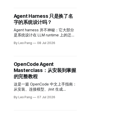
Agent Harness 只是换了名
字的系统设计吗？
Agent harness 并不神秘：它大部分
是系统设计在 LLM runtime 上的迁
移。真正新的，是围绕非确定性输出
By Leo Pang
08 Jul 2026
和会退化的上下文窗口做工程。
OpenCode Agent
Masterclass：从安装到掌握
的完整教程
这是一篇 OpenCode 中文上手指南：
从安装、连接模型、/init 生成
AGENTS.md，到 Plan/Build 模式、
By Leo Pang
07 Jul 2026
MCP、Skills、权限和日常编码工作
流。