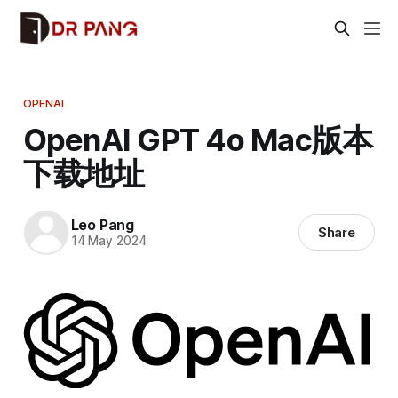
OPENAI
OpenAI GPT 4o Mac版本
下载地址
Leo Pang
Share
14 May 2024