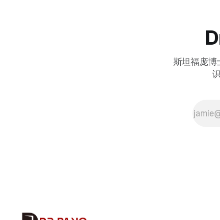
些框架和工具使开发人员能够构建、
部署和管理针对各种应用的AI代理，
从数据处理到多代理协调。这些AI代
D
理工具和框架的领域丰富多样，反映
了AI技术的快速发展。 几周前，我写
了一篇关于LangGraph的文章。
斯坦福庞博
LangGraph的主要优势在于其实现循
环工作流程的能力。计算工作流程中
的循环允许某些过程的重复，基于不
断变化的状态进行连续的交互和决
策。这在大语言模型（LLM）像代理
一样行动的场景中非常重要，它们参
与对话或决策循环，其中一个步骤的
结果影响下一个步骤。 LangGraph、
LangChain、LlamaIndex和类似的库
使得创建AI代理和应用程序变得更容
易。AI代理的领域正迅速增长！ 如果
你不相信我所说的这个列表正在迅速
增长，只需看看E2B关于AI代理领域的
以下图片。这还不是所有基于代理的
工具和框架的完整列表：