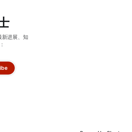
博士
最新进展、知
：
ibe