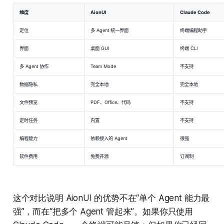
维度
AionUI
Claude Code
定位
多 Agent 统一界面
终端编程助手
界面
桌面 GUI
终端 CLI
多 Agent 协作
Team Mode
不支持
数据隐私
完全本地
完全本地
文件预览
PDF、Office、代码
不支持
定时任务
内置
不支持
编程能力
依赖接入的 Agent
很强
软件费用
免费开源
订阅制
这个对比说明 AionUI 的优势不在“单个 Agent 能力最
强”，而在“把多个 Agent 管起来”。如果你只使用