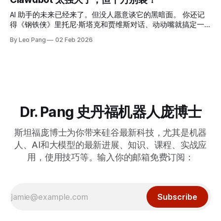
可完成。
AI 助手的未来已经来了。但没人愿意谈它的黑暗面。 你还记
得《钢铁侠》里托尼·斯塔克和贾维斯对话、动动嘴就搞定一
切的场景吗？灯光调暗，系统启动，问题迎刃而解。 现实世
By Leo Pang
02 Feb 2026
界的版本，就是最近火爆全网的Clawdbot （后改名为
Moltbot, OpenClaw）。 在深入研究它到底能干什么之后，我
必须跟你坦诚聊聊。
Dr. Pang 史丹福机器人庞博士
斯坦福庞博士为你带来硅谷最新科技，尤其是机器
人、AI和大模型的最新进展、知识、课程、实战应
用，使用技巧等。输入你的邮箱免费订阅：
Subscribe