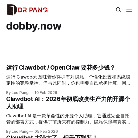
dobby.now
运行 Clawdbot / OpenClaw 要花多少钱？
运行 Clawdbot 意味着你将拥有对隐私、个性化设置和系统稳
定性的完整掌控。但与此同时，你也需要自己承担计算、网络
传输、存储以及调用大语言模型（LLM）所带来的相关费用。
By Leo Pang
10 Feb 2026
本指南从实用角度出发，帮助你了解这些成本从何而来、如何
Clawdbot AI：2026年彻底改变生产力的开源个
随使用量变化，并附带精确示例以便你制定预算。
人助理
Clawdbot AI 是一款革命性的开源个人助理，它通过完全自托
管的部署方式，提供了前所未有的控制力、隐私保障与真实世
界自动化能力，正在彻底改变人们管理任务、工作流程和数字
By Leo Pang
05 Feb 2026
生活的方式——而这一切，只需通过你日常使用的聊天工具即
Clawdbot 太强大了，但千万别装！