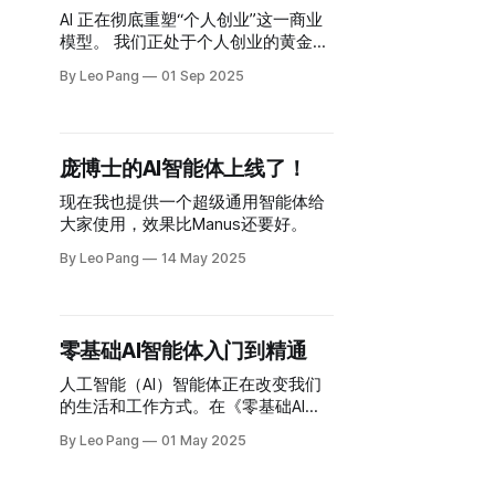
AI 正在彻底重塑“个人创业”这一商业
模型。 我们正处于个人创业的黄金时
代。技术降低了创业的成本、风险和
By Leo Pang
01 Sep 2025
精力门槛。 而这个机会，远远不止是
让你在巴厘岛搞个生活方式类的副业
那么简单。 OpenAI CEO 山姆·奥特曼
最近说： “我有个 CEO 好友群，我们
庞博士的AI智能体上线了！
在群里打赌：哪一年会出现首家由一
个人创办的s十亿美元公司。这在没有
现在我也提供一个超级通用智能体给
AI 的时代完全无法想象，而现在已经
大家使用，效果比Manus还要好。
快成现实。” 换句话说，你现在真的
By Leo Pang
14 May 2025
可以靠一个人建立一家“独角兽”公
司，实现代际财富自由。 但大多数人
根本看不到这个机会。
零基础AI智能体入门到精通
人工智能（AI）智能体正在改变我们
的生活和工作方式。在《零基础AI智
能体入门到精通》课程的第一节公开
By Leo Pang
01 May 2025
课中，我们深入探讨了智能体的基础
知识、应用场景以及未来的潜力。我