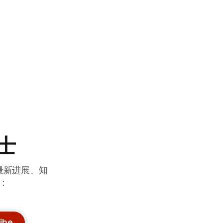
博士
最新进展、知
：
ibe