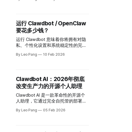
OpenClaw 与 Hermes 的真实经验：
agent 框架、记忆、集成和底层模
型，都会决定个人 AI 助手是否真正有
用。
运行 Clawdbot / OpenClaw
要花多少钱？
运行 Clawdbot 意味着你将拥有对隐
私、个性化设置和系统稳定性的完整
掌控。但与此同时，你也需要自己承
By Leo Pang
10 Feb 2026
担计算、网络传输、存储以及调用大
语言模型（LLM）所带来的相关费
用。 本指南从实用角度出发，帮助你
了解这些成本从何而来、如何随使用
Clawdbot AI：2026年彻底
量变化，并附带精确示例以便你制定
改变生产力的开源个人助理
预算。
Clawdbot AI 是一款革命性的开源个
人助理，它通过完全自托管的部署方
式，提供了前所未有的控制力、隐私
By Leo Pang
05 Feb 2026
保障与真实世界自动化能力，正在彻
底改变人们管理任务、工作流程和数
字生活的方式——而这一切，只需通
过你日常使用的聊天工具即可完成。