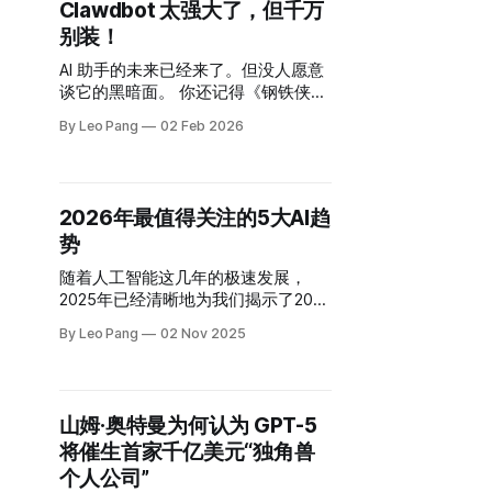
Clawdbot 太强大了，但千万
别装！
AI 助手的未来已经来了。但没人愿意
谈它的黑暗面。 你还记得《钢铁侠》
里托尼·斯塔克和贾维斯对话、动动嘴
By Leo Pang
02 Feb 2026
就搞定一切的场景吗？灯光调暗，系
统启动，问题迎刃而解。 现实世界的
版本，就是最近火爆全网的Clawdbot
（后改名为Moltbot, OpenClaw）。
2026年最值得关注的5大AI趋
在深入研究它到底能干什么之后，我
势
必须跟你坦诚聊聊。
随着人工智能这几年的极速发展，
2025年已经清晰地为我们揭示了2026
年的技术图谱。从能够自主决策的智
By Leo Pang
02 Nov 2025
能体，到围绕伦理、监管和数据隐私
的深入讨论，我们正步入一个**AI
从“新奇”转向“实用”**的时代。 企业
正在大力投资AI基础设施，政府和社
山姆·奥特曼为何认为 GPT-5
会组织也在积极建立相关的规范和标
将催生首家千亿美元“独角兽
准，可以预见：2026年将成为AI发展
的关键转折点。
个人公司”