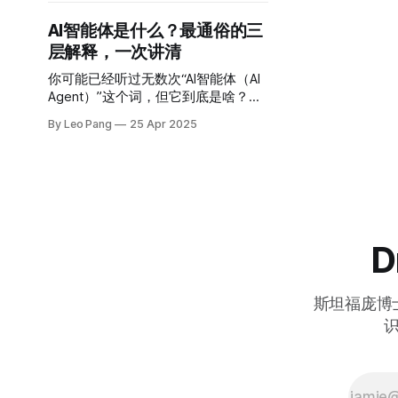
是史丹福机器人庞博士，我将带你快
速了解智能体的核心价值，以及如何
AI智能体是什么？最通俗的三
通过这门课掌握这一前沿技术。
层解释，一次讲清
你可能已经听过无数次“AI智能体（AI
Agent）”这个词，但它到底是啥？为
什么所有人都在说它是未来？ 有些解
By Leo Pang
25 Apr 2025
释太复杂，有些又浅得离谱。 这篇文
章不卖关子，手把手带你理解AI智能
体，0基础也能秒懂。 我们分三层讲
清楚：
D
斯坦福庞博