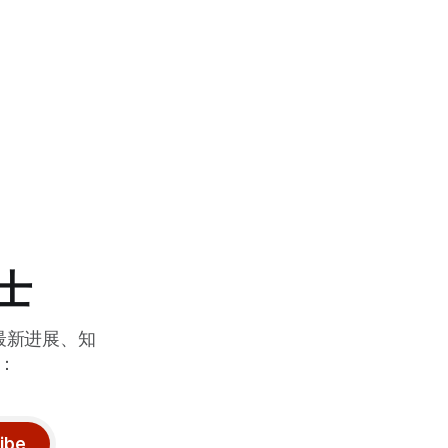
博士
最新进展、知
：
ibe