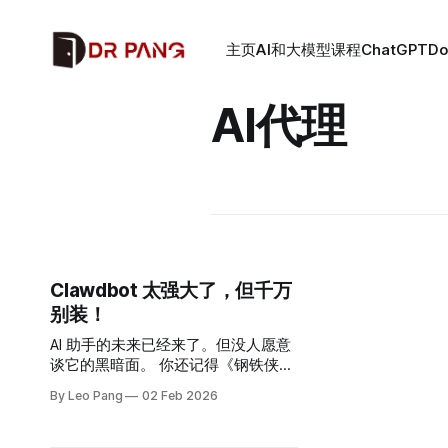
主页
AI和大模型课程
ChatGPT
D
AI代理
Clawdbot 太强大了，但千万
别装！
AI 助手的未来已经来了。但没人愿意
谈它的黑暗面。 你还记得《钢铁侠》
里托尼·斯塔克和贾维斯对话、动动嘴
By Leo Pang
02 Feb 2026
就搞定一切的场景吗？灯光调暗，系
统启动，问题迎刃而解。 现实世界的
版本，就是最近火爆全网的Clawdbot