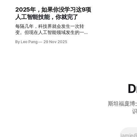
（后改名为Moltbot, OpenClaw）。
2025年，如果你没学习这9项
在深入研究它到底能干什么之后，我
人工智能技能，你就完了
必须跟你坦诚聊聊。
每隔几年，科技界就会发生一次转
变。但现在人工智能领域发生的一切
比我们过去十年中看到的任何事情都
By Leo Pang
29 Nov 2025
要大。 事实是：到2025年，理解人工
智能和不理解人工智能的人之间的差
距将以前所未有的速度扩大。 这不是
危言耸听，而是现实。 我们正在
从“与AI聊天”的时代转向“用AI构建”的
时代。如果你想保持竞争力——甚至
取得领先——这里有你今年必须学习
D
的9项AI技能。
斯坦福庞博